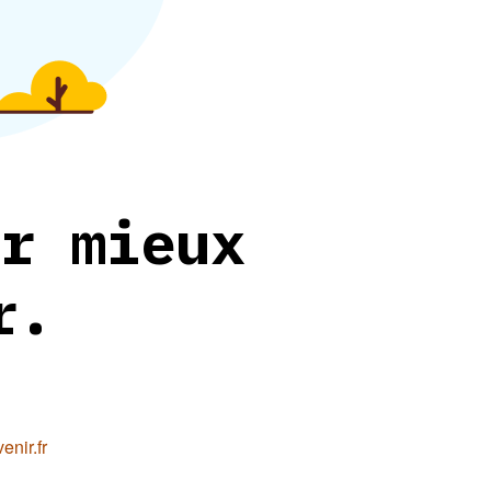
r mieux
r.
nir.fr