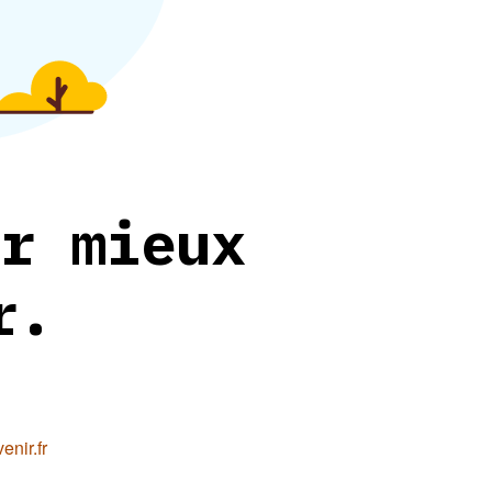
r mieux
r.
nir.fr